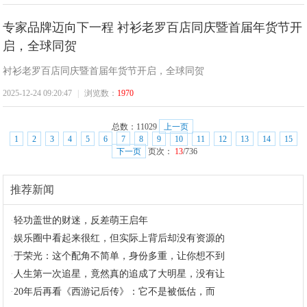
专家品牌迈向下一程 衬衫老罗百店同庆暨首届年货节开
启，全球同贺
衬衫老罗百店同庆暨首届年货节开启，全球同贺
2025-12-24 09:20:47
|
浏览数：
1970
总数：
11029
上一页
1
2
3
4
5
6
7
8
9
10
11
12
13
14
15
下一页
页次：
13
/736
推荐新闻
·
轻功盖世的财迷，反差萌王启年
·
娱乐圈中看起来很红，但实际上背后却没有资源的
·
于荣光：这个配角不简单，身份多重，让你想不到
·
人生第一次追星，竟然真的追成了大明星，没有让
·
20年后再看《西游记后传》：它不是被低估，而