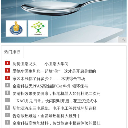
广告
热门排行
1
厨房卫浴龙头——小卫浴大学问
2
爱德华医生和您一起放“价”，这才是开启暑假的
3
家装木线你了解多少？------木线综合市场
4
金发科技无PFAS高性能PC材料:引领环保与
5
要清扫效果更要健康，扫地机器人如何杜绝二次污
6
「KAO月见日常」快闪限时开启，花王沉浸式体
7
新能源汽车三电系统、电子电工等领域的新选择
8
告别散热难题：金发导热塑料大显身手
9
金发科技高性能材料，智驾旅途中极致体验的最佳