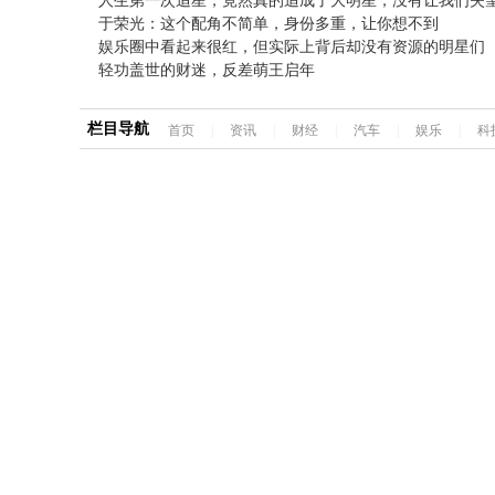
人生第一次追星，竟然真的追成了大明星，没有让我们失
于荣光：这个配角不简单，身份多重，让你想不到
娱乐圈中看起来很红，但实际上背后却没有资源的明星们
轻功盖世的财迷，反差萌王启年
栏目导航
首页
|
资讯
|
财经
|
汽车
|
娱乐
|
科