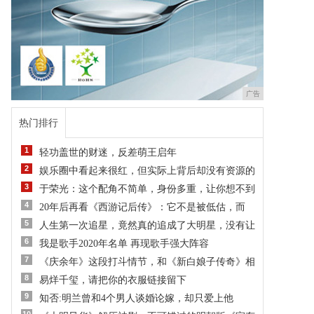
广告
热门排行
1
轻功盖世的财迷，反差萌王启年
2
娱乐圈中看起来很红，但实际上背后却没有资源的
3
于荣光：这个配角不简单，身份多重，让你想不到
4
20年后再看《西游记后传》：它不是被低估，而
5
人生第一次追星，竟然真的追成了大明星，没有让
6
我是歌手2020年名单 再现歌手强大阵容
7
《庆余年》这段打斗情节，和《新白娘子传奇》相
8
易烊千玺，请把你的衣服链接留下
9
知否:明兰曾和4个男人谈婚论嫁，却只爱上他