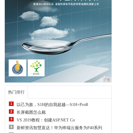
广告
热门排行
1
以己为敌，S1H的自我超越—S1H+ProR
2
长屏截图怎么截
3
VS 2019教程：创建ASP.NET Co
4
新鲜资讯智慧直达！华为终端云服务为P40系列