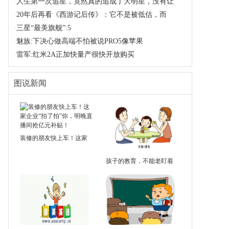
·
人生第一次追星，竟然真的追成了大明星，没有让
·
20年后再看《西游记后传》：它不是被低估，而
·
三星“最美旗舰”:5
·
魅族:下决心做高端不怕被说PRO5像苹果
·
雷军:红米2A正加快量产很快开放购买
图说新闻
装修的朋友快上车！这家
孩子的教育，不能老盯着