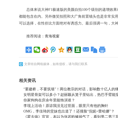
总体来说大神F1极速版的美颜自拍100个级别的递增
都能包含在内。另外微笑拍照和大广角前置镜头也是非常实用
可以选择，在性价比方面绝对有诱惑力。最后强调一句，大神的
推荐阅读：
青海视窗
文章转自网络媒体，如有侵权，请与我们联系
相关资讯
“要建桥，不要筑墙”！两位教宗的对话，影响数十亿人的
女明星骨架可以多小？赵丽颖从笼子里钻出，热巴手臂能
你家狗狗在庆余年里能饰演谁？
李现上活动！原谅我没见过世面，眼里只有他的胸针
OMG，李佳琦的堂妹也出道了！还撞脸“倪妮+蕾哈娜”？
《霍去病》官宣，本以为张若昀够帅气了，看到男二男三