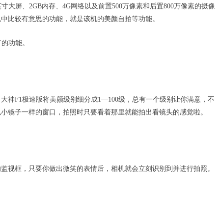
寸大屏、2GB内存、4G网络以及前置500万像素和后置800万像素的摄像
机中比较有意思的功能，就是该机的美颜自拍等功能。
富的功能。
神F1极速版将美颜级别细分成1—100级，总有一个级别让你满意，不
似小镜子一样的窗口，拍照时只要看着那里就能拍出看镜头的感觉啦。
的监视框，只要你做出微笑的表情后，相机就会立刻识别到并进行拍照。