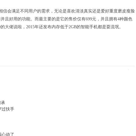
效果相信会满足不同用户的需求，无论是喜欢清淡真实还是爱好重度磨皮瘦脸
并且好用的功能。而最主要的是它的售价仅有699元，并且拥有4种颜色
大佬说啦，2015年还发布内存低于2GB的智能手机都是耍流氓。
继承
穿过扶手
我心动了