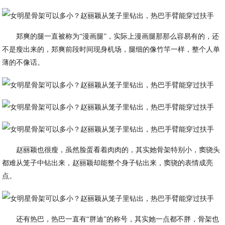
郑爽的腿一直被称为“漫画腿”，实际上漫画腿那那么容易有的，还
不是瘦出来的，郑爽前段时间现身机场，腿细的像竹竿一样，整个人单
薄的不像话。
赵丽颖也很瘦，虽然脸蛋看着肉肉的，其实她骨架特别小，窦骁头
都难从笼子中钻出来，赵丽颖却能整个身子钻出来，窦骁的表情成亮
点。
还有热巴，热巴一直有“胖迪”的称号，其实她一点都不胖，骨架也