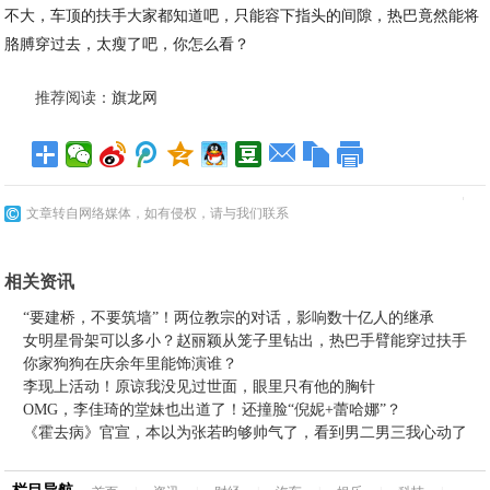
不大，车顶的扶手大家都知道吧，只能容下指头的间隙，热巴竟然能将
胳膊穿过去，太瘦了吧，你怎么看？
推荐阅读：
旗龙网
文章转自网络媒体，如有侵权，请与我们联系
相关资讯
“要建桥，不要筑墙”！两位教宗的对话，影响数十亿人的继承
女明星骨架可以多小？赵丽颖从笼子里钻出，热巴手臂能穿过扶手
你家狗狗在庆余年里能饰演谁？
李现上活动！原谅我没见过世面，眼里只有他的胸针
OMG，李佳琦的堂妹也出道了！还撞脸“倪妮+蕾哈娜”？
《霍去病》官宣，本以为张若昀够帅气了，看到男二男三我心动了