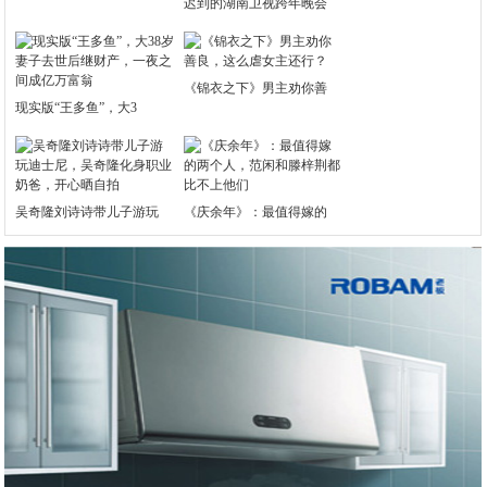
迟到的湖南卫视跨年晚会
《锦衣之下》男主劝你善
现实版“王多鱼”，大3
吴奇隆刘诗诗带儿子游玩
《庆余年》：最值得嫁的