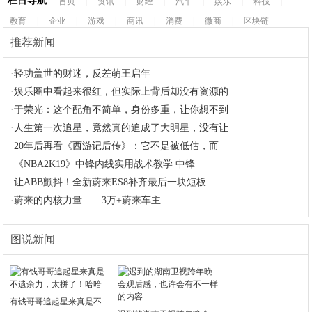
栏目导航
首页
|
资讯
|
财经
|
汽车
|
娱乐
|
科技
|
教育
|
企业
|
游戏
|
商讯
|
消费
|
微商
|
区块链
推荐新闻
·
轻功盖世的财迷，反差萌王启年
·
娱乐圈中看起来很红，但实际上背后却没有资源的
·
于荣光：这个配角不简单，身份多重，让你想不到
·
人生第一次追星，竟然真的追成了大明星，没有让
·
20年后再看《西游记后传》：它不是被低估，而
·
《NBA2K19》中锋内线实用战术教学 中锋
·
让ABB颤抖！全新蔚来ES8补齐最后一块短板
·
蔚来的内核力量——3万+蔚来车主
图说新闻
有钱哥哥追起星来真是不