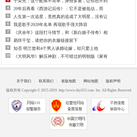
于荣光：这个配角不简单，身份多重，让你想不到
4
20年后再看《西游记后传》：它不是被低估，而
5
人生第一次追星，竟然真的追成了大明星，没有让
6
我是歌手2020年名单 再现歌手强大阵容
7
《庆余年》这段打斗情节，和《新白娘子传奇》相
8
易烊千玺，请把你的衣服链接留下
9
知否:明兰曾和4个男人谈婚论嫁，却只爱上他
10
《大明风华》解压神剧，不可错过的明朝版《家有
关于我们
|
联系我们
|
老版地图
|
网站地图
|
版权声明
版权所有 Copyright © 2015-2019 http://www.diyi315.com Inc. All Rights Reserved