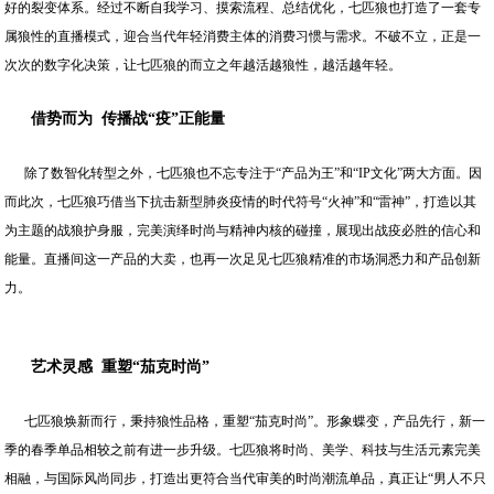
好的裂变体系。经过不断自我学习、摸索流程、总结优化，七匹狼也打造了一套专
属狼性的直播模式，迎合当代年轻消费主体的消费习惯与需求。不破不立，正是一
次次的数字化决策，让七匹狼的而立之年越活越狼性，越活越年轻。
借势而为 传播战
“
疫
”
正能量
除了数智化转型之外，七匹狼也不忘专注于“产品为王”和“IP文化”两大方面。因
而此次，七匹狼巧借当下抗击新型肺炎疫情的时代符号“火神”和“雷神”，打造以其
为主题的战狼护身服，完美演绎时尚与精神内核的碰撞，展现出战疫必胜的信心和
能量。直播间这一产品的大卖，也再一次足见七匹狼精准的市场洞悉力和产品创新
力。
艺术灵感 重塑“茄克时尚”
七匹狼焕新而行，秉持狼性品格，重塑“茄克时尚”。形象蝶变，产品先行，新一
季的春季单品相较之前有进一步升级。七匹狼将时尚、美学、科技与生活元素完美
相融，与国际风尚同步，打造出更符合当代审美的时尚潮流单品，真正让“男人不只