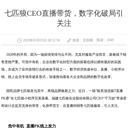
七匹狼CEO直播带货，数字化破局引
关注
阅读：2049
2020年03月05日 08:52:58
来源：互联网
2020年的开局，因为一场疫情变得与众不同。尤其对服装产业而言，新春线下销
售受挫严重。可危中有机，企业在数字化转型方面的探索也得以拥有最好的实践
场，亦成为了应对疫情打击的有效手段之一。数字经济快速补位，直播、小程序分
销、线上会员专场等诸多形式，加速推动着各大企业和品牌的数字化改革。
国民品牌七匹狼首当其中，再现品牌焕新之力。近日，一场“狼系顶流狼T直播
PK赛”在七匹狼小程序完美落幕。福建七匹狼实业股份有限公司CEO“千万姐”李淑君
和设计总监尼克身份突变，化身带货王，在直播间销售七匹狼服装，引人关注。
危中有机
直播
PK
线上发力