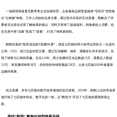
一场疫情倒逼着无数零售企业加速转型，众多服装品牌更是瞄准“宅经济”借势推
出“云购物”体验。工作人员纷纷化身主播，通过形式丰富的互动直播，既解决了消
费者无法亲自试穿了解效果的痛点，同时又带来了超值福利，刺激着线上消费，也
在无形中将“流量”变成了“留量”，打造了销售新契机。
刚刚结束的“狼系顶流狼T直播PK赛”，便是七匹狼利用小程序运营的又一次成功
之举。CEO、设计总监转型主播，通过互动畅聊、抽奖、满额送礼等丰富形式，实
现了销售与口碑的双赢。仅仅1小时，两大直播间互动总数超13万，观看总人数超
2.9万，单直播间销售38万，含时段秒杀销售额超128万，众多七匹狼2020年春夏新
品瞬间售罄。
此次直播，并非七匹狼在数字改革领域的首次探索。2019年，刚刚上任的李淑君
便打响了七匹狼年轻化、数字化的一枪，以“数智力”开启了七匹狼的重塑新我之
路。
寻找
“
新我
”
数智化转型焕新升级