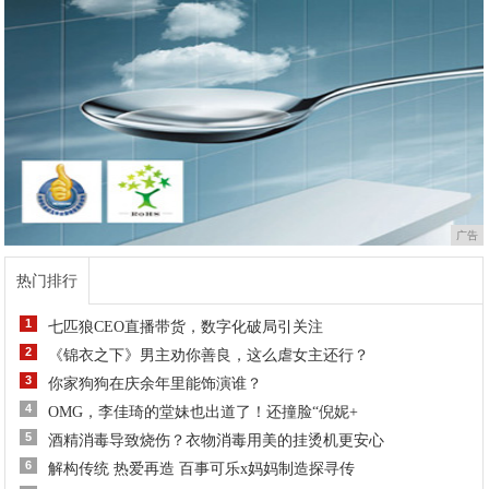
广告
热门排行
1
七匹狼CEO直播带货，数字化破局引关注
2
《锦衣之下》男主劝你善良，这么虐女主还行？
3
你家狗狗在庆余年里能饰演谁？
4
OMG，李佳琦的堂妹也出道了！还撞脸“倪妮+
5
酒精消毒导致烧伤？衣物消毒用美的挂烫机更安心
6
解构传统 热爱再造 百事可乐x妈妈制造探寻传