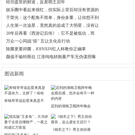
·
轻功盖世的财迷，反差萌王启年
·
娱乐圈中看起来很红，但实际上背后却没有资源的
·
于荣光：这个配角不简单，身份多重，让你想不到
·
人生第一次追星，竟然真的追成了大明星，没有让
·
20年后再看《西游记后传》：它不是被低估，而
·
万众一心同战“疫” 五让文化在行动
·
除菌更要抑菌，JOINXIN红人杯教你正确掌
·
颜值不输特斯拉 江淮纯电轿跑量产车无伪谍照曝
图说新闻
有钱哥哥追起星来真是不
迟到的湖南卫视跨年晚会
《锦衣之下》男主劝你善