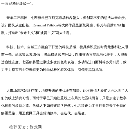
一面 品格始终如一”。
秉承工匠精神，七匹狼虽已在茄克市场独占鳌头，但创新求变的想法从未止步。
设计团队从空山基、Raymond Pettibon等大师作品里汲取灵感，将其与品牌DNA相
融，打造出“未来主义”和“波普主义”两大主题。
科技、技术、自然三方融合下打造的科技质感、极具辨识度的时尚元素都让人眼
前一亮。延续狼元素DNA，将品格延续与升级，以服饰语言展现当代美学，大胆表
达狼性态度。七匹狼将通过潮流多变的色彩表达、多功能进口面料等多元引用，致
力于为都市男士带来着更为时尚优雅的着装体验，引领潮流新风尚。
大市场需求始终存在，消费升级的步伐正在加快。此次疫情无疑扩大并巩固了人
们的线上消费习惯，而对于早已开始注重线上布局的七匹狼而言，只是加速了数字
化转型的焕新之路。危机之下如何破局？俨然，七匹狼正为零售行业带去了全新的
解题思路，用互联网工具去驱动效率、去迭代、去裂变。
推荐阅读：
旗龙网