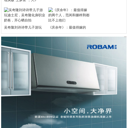
现实版“王多鱼”，大3
吴奇隆刘诗诗带儿子游玩
《庆余年》：最值得嫁的