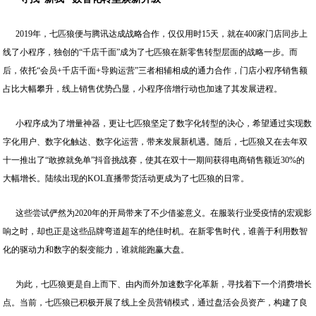
2019年，七匹狼便与腾讯达成战略合作，仅仅用时15天，就在400家门店同步上
线了小程序，独创的“千店千面”成为了七匹狼在新零售转型层面的战略一步。而
后，依托“会员+千店千面+导购运营”三者相辅相成的通力合作，门店小程序销售额
占比大幅攀升，线上销售优势凸显，小程序倍增行动也加速了其发展进程。
小程序成为了增量神器，更让七匹狼坚定了数字化转型的决心，希望通过实现数
字化用户、数字化触达、数字化运营，带来发展新机遇。随后，七匹狼又在去年双
十一推出了“敢撩就免单”抖音挑战赛，使其在双十一期间获得电商销售额近30%的
大幅增长。陆续出现的KOL直播带货活动更成为了七匹狼的日常。
这些尝试俨然为2020年的开局带来了不少借鉴意义。在服装行业受疫情的宏观影
响之时，却也正是这些品牌弯道超车的绝佳时机。在新零售时代，谁善于利用数智
化的驱动力和数字的裂变能力，谁就能跑赢大盘。
为此，七匹狼更是自上而下、由内而外加速数字化革新，寻找着下一个消费增长
点。当前，七匹狼已积极开展了线上全员营销模式，通过盘活会员资产，构建了良