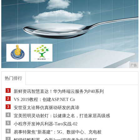
广告
热门排行
1
新鲜资讯智慧直达！华为终端云服务为P40系列
2
VS 2019教程：创建ASP.NET Co
3
安世亚太诠释仿真驱动研发的真谛
4
宜美照明灵动射灯：以健康之名，打造家居高级感
5
小程序开发神兵利器-Taro实战-02
6
易事特聚焦“新基建”：5G、数据中心、充电桩
7