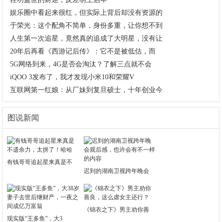
·
娱乐圈中看起来很红，但实际上背后却没有资源的
·
于荣光：这个配角不简单，身份多重，让你想不到
·
人生第一次追星，竟然真的追成了大明星，没有让
·
20年后再看《西游记后传》：它不是被低估，而
·
5G网络到来，4G是否会淘汰？了解三点就不会
·
iQOO 3发布了，我才发现小米10和荣耀V
·
互联网第一红娘：从厂妹到复旦硕士，十年创业今
图说新闻
有钱哥哥追起星来真是不
迟到的湖南卫视跨年晚会
《锦衣之下》男主劝你善
现实版“王多鱼”，大3