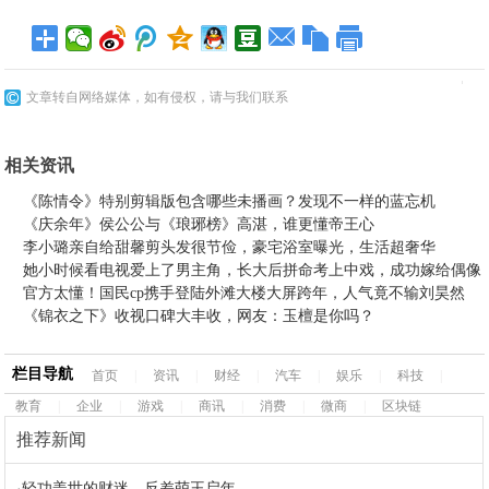
文章转自网络媒体，如有侵权，请与我们联系
相关资讯
《陈情令》特别剪辑版包含哪些未播画？发现不一样的蓝忘机
《庆余年》侯公公与《琅琊榜》高湛，谁更懂帝王心
李小璐亲自给甜馨剪头发很节俭，豪宅浴室曝光，生活超奢华
她小时候看电视爱上了男主角，长大后拼命考上中戏，成功嫁给偶像
官方太懂！国民cp携手登陆外滩大楼大屏跨年，人气竟不输刘昊然
《锦衣之下》收视口碑大丰收，网友：玉檀是你吗？
栏目导航
首页
|
资讯
|
财经
|
汽车
|
娱乐
|
科技
|
教育
|
企业
|
游戏
|
商讯
|
消费
|
微商
|
区块链
推荐新闻
·
轻功盖世的财迷，反差萌王启年