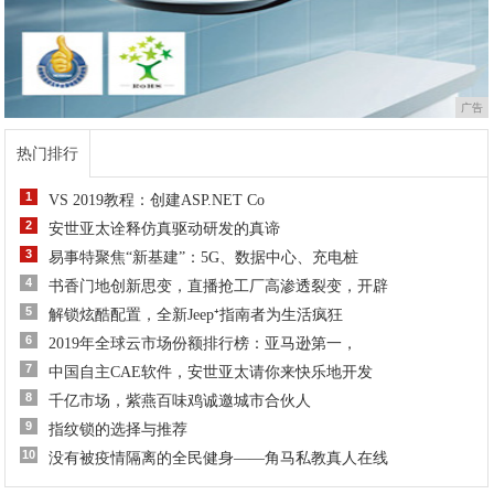
广告
热门排行
1
VS 2019教程：创建ASP.NET Co
2
安世亚太诠释仿真驱动研发的真谛
3
易事特聚焦“新基建”：5G、数据中心、充电桩
4
书香门地创新思变，直播抢工厂高渗透裂变，开辟
5
解锁炫酷配置，全新Jeep⁺指南者为生活疯狂
6
2019年全球云市场份额排行榜：亚马逊第一，
7
中国自主CAE软件，安世亚太请你来快乐地开发
8
千亿市场，紫燕百味鸡诚邀城市合伙人
9
指纹锁的选择与推荐
10
没有被疫情隔离的全民健身——角马私教真人在线