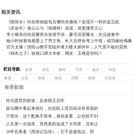
相关资讯
《陈情令》特别剪辑版包含哪些未播画？发现不一样的蓝忘机
《庆余年》侯公公与《琅琊榜》高湛，谁更懂帝王心
李小璐亲自给甜馨剪头发很节俭，豪宅浴室曝光，生活超奢华
她小时候看电视爱上了男主角，长大后拼命考上中戏，成功嫁给偶像
官方太懂！国民cp携手登陆外滩大楼大屏跨年，人气竟不输刘昊然
《锦衣之下》收视口碑大丰收，网友：玉檀是你吗？
栏目导航
首页
|
资讯
|
财经
|
汽车
|
娱乐
|
科技
|
教育
|
企业
|
游戏
|
商讯
|
消费
|
微商
|
区块链
推荐新闻
·
轻功盖世的财迷，反差萌王启年
·
娱乐圈中看起来很红，但实际上背后却没有资源的
·
于荣光：这个配角不简单，身份多重，让你想不到
·
人生第一次追星，竟然真的追成了大明星，没有让
·
20年后再看《西游记后传》：它不是被低估，而