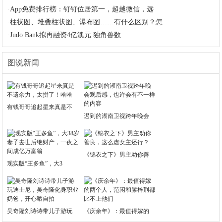
·
App免费排行榜：钉钉位居第一，超越微信，远
·
柱状图、堆叠柱状图、瀑布图……有什么区别？怎
·
Judo Bank拟再融资4亿澳元 独角兽数
图说新闻
有钱哥哥追起星来真是不
迟到的湖南卫视跨年晚会
《锦衣之下》男主劝你善
现实版“王多鱼”，大3
吴奇隆刘诗诗带儿子游玩
《庆余年》：最值得嫁的