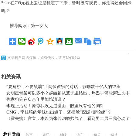
5plus在799元看上去也是稳定了下来，暂时没有恢复，你觉得还会回涨
吗？
推荐阅读：
第一女人
文章转自网络媒体，如有侵权，请与我们联系
相关资讯
“要建桥，不要筑墙”！两位教宗的对话，影响数十亿人的继承
女明星骨架可以多小？赵丽颖从笼子里钻出，热巴手臂能穿过扶手
你家狗狗在庆余年里能饰演谁？
李现上活动！原谅我没见过世面，眼里只有他的胸针
OMG，李佳琦的堂妹也出道了！还撞脸“倪妮+蕾哈娜”？
《霍去病》官宣，本以为张若昀够帅气了，看到男二男三我心动了
栏目导航
首页
|
资讯
|
财经
|
汽车
|
娱乐
|
科技
|