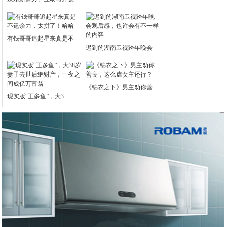
有钱哥哥追起星来真是不
迟到的湖南卫视跨年晚会
《锦衣之下》男主劝你善
现实版“王多鱼”，大3