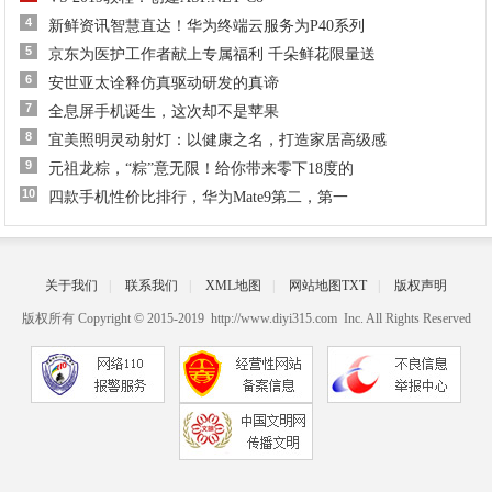
4
新鲜资讯智慧直达！华为终端云服务为P40系列
5
京东为医护工作者献上专属福利 千朵鲜花限量送
6
安世亚太诠释仿真驱动研发的真谛
7
全息屏手机诞生，这次却不是苹果
8
宜美照明灵动射灯：以健康之名，打造家居高级感
9
元祖龙粽，“粽”意无限！给你带来零下18度的
10
四款手机性价比排行，华为Mate9第二，第一
关于我们
|
联系我们
|
XML地图
|
网站地图
TXT
|
版权声明
版权所有 Copyright © 2015-2019 http://www.diyi315.com Inc. All Rights Reserved