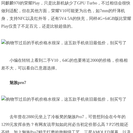
同麒麟970的荣耀Play，只是比新机缺少了GPU Turbo，不过相信会很快
做到适配，但在其他方面，荣耀V10可能更为出色，如7mm的纤薄机
身，支持NFC以及红外等，还有5V4.5A的快充，同样4G+64GB版比荣耀
Play仅贵了不足百元，还是比较超值的。
小编在转转上看到二手V10，64G的也要将近2000的价格，价格相
差不大，可以看自己意愿选择。
魅族pro7
去年曾在2880元坐上了冷板凳的魅族Pro7，可曾想到会在今年的
1299元发挥余热？有网友说早知如此何必当初定价那么高？P25性能还
不错，加上魅族Pro7精于打磨的旗舰级工艺，三星AMOLED屏幕，以及