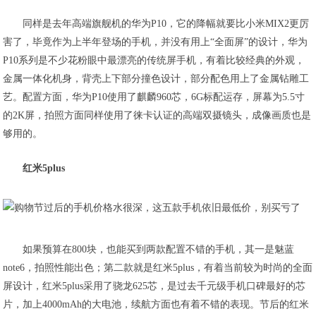
同样是去年高端旗舰机的华为P10，它的降幅就要比小米MIX2更厉
害了，毕竟作为上半年登场的手机，并没有用上“全面屏”的设计，华为
P10系列是不少花粉眼中最漂亮的传统屏手机，有着比较经典的外观，
金属一体化机身，背壳上下部分撞色设计，部分配色用上了金属钻雕工
艺。配置方面，华为P10使用了麒麟960芯，6G标配运存，屏幕为5.5寸
的2K屏，拍照方面同样使用了徕卡认证的高端双摄镜头，成像画质也是
够用的。
红米5plus
如果预算在800块，也能买到两款配置不错的手机，其一是魅蓝
note6，拍照性能出色；第二款就是红米5plus，有着当前较为时尚的全面
屏设计，红米5plus采用了骁龙625芯，是过去千元级手机口碑最好的芯
片，加上4000mAh的大电池，续航方面也有着不错的表现。节后的红米