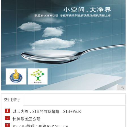
广告
热门排行
1
以己为敌，S1H的自我超越—S1H+ProR
2
长屏截图怎么截
3
VS 2019教程：创建ASP.NET Co