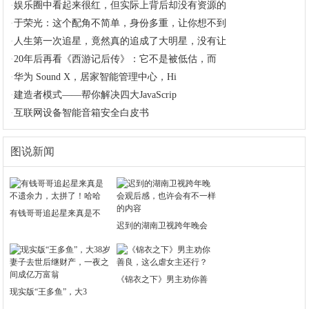
·
娱乐圈中看起来很红，但实际上背后却没有资源的
·
于荣光：这个配角不简单，身份多重，让你想不到
·
人生第一次追星，竟然真的追成了大明星，没有让
·
20年后再看《西游记后传》：它不是被低估，而
·
华为 Sound X，居家智能管理中心，Hi
·
建造者模式——帮你解决四大JavaScrip
·
互联网设备智能音箱安全白皮书
图说新闻
有钱哥哥追起星来真是不
迟到的湖南卫视跨年晚会
《锦衣之下》男主劝你善
现实版“王多鱼”，大3