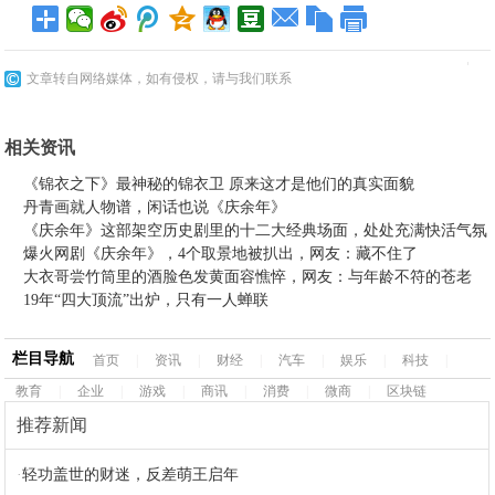
文章转自网络媒体，如有侵权，请与我们联系
相关资讯
《锦衣之下》最神秘的锦衣卫 原来这才是他们的真实面貌
丹青画就人物谱，闲话也说《庆余年》
《庆余年》这部架空历史剧里的十二大经典场面，处处充满快活气氛
爆火网剧《庆余年》，4个取景地被扒出，网友：藏不住了
大衣哥尝竹筒里的酒脸色发黄面容憔悴，网友：与年龄不符的苍老
19年“四大顶流”出炉，只有一人蝉联
栏目导航
首页
|
资讯
|
财经
|
汽车
|
娱乐
|
科技
|
教育
|
企业
|
游戏
|
商讯
|
消费
|
微商
|
区块链
推荐新闻
·
轻功盖世的财迷，反差萌王启年