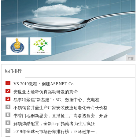
广告
热门排行
1
VS 2019教程：创建ASP.NET Co
2
安世亚太诠释仿真驱动研发的真谛
3
易事特聚焦“新基建”：5G、数据中心、充电桩
4
不锈钢窨井盖生产厂家安装便捷耐老化寿命长价格
5
书香门地创新思变，直播抢工厂高渗透裂变，开辟
6
解锁炫酷配置，全新Jeep⁺指南者为生活疯狂
7
2019年全球云市场份额排行榜：亚马逊第一，