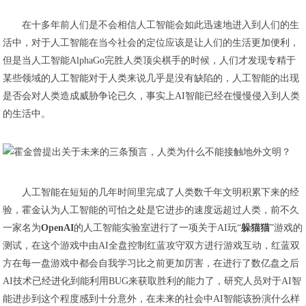
在十多年前人们是不会相信人工智能会如此迅速地进入到人们的生
活中，对于人工智能在当今社会的定位应该是让人们的生活更加便利，
但是当人工智能AlphaGo完胜人类顶尖棋手的时候，人们才发现专精于
某些领域的人工智能对于人类来说几乎是没有缺陷的，人工智能的出现
是否会对人类造成威胁争论已久，事实上AI智能已经在慢慢侵入到人类
的生活中。
人工智能在短短的几年时间里完成了人类数千年文明积累下来的经
验，霍金认为人工智能的可怕之处是它进步的速度远超过人类，前不久
一家名为
OpenAI
的人工智能实验室进行了一项关于AI玩“
躲猫猫
”游戏的
测试，在这个游戏中由AI全盘控制红蓝攻守双方进行游戏互动，红蓝双
方在每一盘游戏中都会自我学习比之前更加厉害，在进行了数亿盘之后
AI技术已经进化到能利用BUG来获取胜利的能力了，研究人员对于AI智
能进步到这个程度感到十分意外，在未来的社会中AI智能该扮演什么样