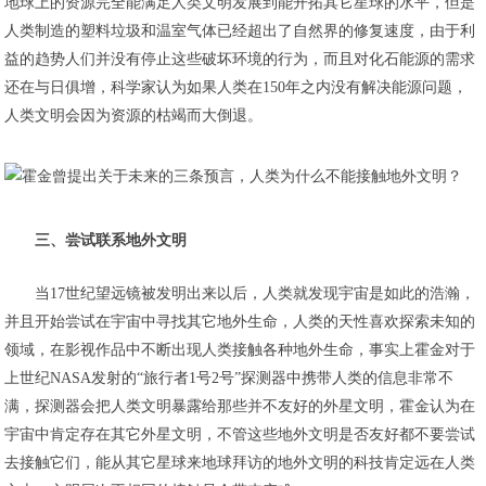
地球上的资源完全能满足人类文明发展到能开拓其它星球的水平，但是
人类制造的塑料垃圾和温室气体已经超出了自然界的修复速度，由于利
益的趋势人们并没有停止这些破坏环境的行为，而且对化石能源的需求
还在与日俱增，科学家认为如果人类在150年之内没有解决能源问题，
人类文明会因为资源的枯竭而大倒退。
三、尝试联系地外文明
当17世纪望远镜被发明出来以后，人类就发现宇宙是如此的浩瀚，
并且开始尝试在宇宙中寻找其它地外生命，人类的天性喜欢探索未知的
领域，在影视作品中不断出现人类接触各种地外生命，事实上霍金对于
上世纪NASA发射的“旅行者1号2号”探测器中携带人类的信息非常不
满，探测器会把人类文明暴露给那些并不友好的外星文明，霍金认为在
宇宙中肯定存在其它外星文明，不管这些地外文明是否友好都不要尝试
去接触它们，能从其它星球来地球拜访的地外文明的科技肯定远在人类