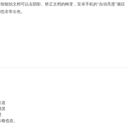
如智能拍文档可以去阴影、矫正文档的畸变，安卓手机的“自动亮度”顽症
制也非常出色。
在这
精灵
梁
朱格也在。