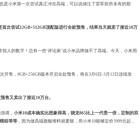
)，也是小米第一次尝试真正冲击高端，可以说倾注了雷军前所未有的期
还首次尝试12GB+512GB顶配版进行全款预售，结果当天就卖了接近10万
常惊人的数字！总有一些‘评论家’说小米品牌做不了高端。今天，小米用
个版本再次开售，8GB+256GB版本开启全款预售，将在3月6日-3月12日连续发
预售又卖出了接近10万台。
他强调，
小米10成本确实比想象得高，骁龙865比上一代贵一倍，定制的双
机模组等等
，因为做高端旗舰堆料就要狠，而小米10能够定价3999元起，