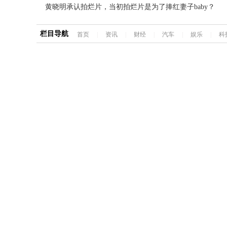
黄晓明承认拍烂片，当初拍烂片是为了捧红妻子baby？
栏目导航
首页
|
资讯
|
财经
|
汽车
|
娱乐
|
科