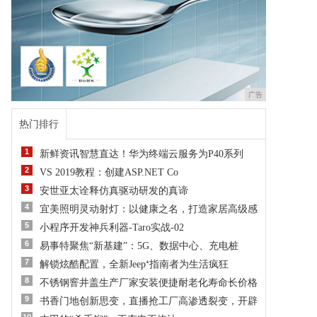
广告
热门排行
1
新鲜资讯智慧直达！华为终端云服务为P40系列
2
VS 2019教程：创建ASP.NET Co
3
安世亚太诠释仿真驱动研发的真谛
4
宜美照明灵动射灯：以健康之名，打造家居高级感
5
小程序开发神兵利器-Taro实战-02
6
易事特聚焦“新基建”：5G、数据中心、充电桩
7
解锁炫酷配置，全新Jeep⁺指南者为生活疯狂
8
不锈钢窨井盖生产厂家安装便捷耐老化寿命长价格
9
书香门地创新思变，直播抢工厂高渗透裂变，开辟