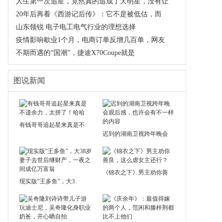
·
人生第一次追星，竟然真的追成了大明星，没有让
·
20年后再看《西游记后传》：它不是被低估，而
·
山东领锐 电子电工电气行业的理想选择
·
疫情影响歇业1个月，电商订单反增几百单，网友
·
不期而遇的“国潮”，捷途X70Coupe就是
图说新闻
有钱哥哥追起星来真是不
迟到的湖南卫视跨年晚会
《锦衣之下》男主劝你善
现实版“王多鱼”，大3