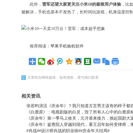
此外，
雷军还望大家更关注小米10的极致用户体验
，比
被解决，手机也基本不发热了，长时间玩游戏，机身温度控
推荐阅读：
苹果手机验机软件
文章转自网络媒体，如有侵权，请与我们联系
相关资讯
张若昀演活《庆余年》？我只知道古言男主该有的样子都
《白鹿原》：电视剧版的白灵，毁了所有人心中的白鹿原
《庆余年》第一季马上收关，元月谁来接力，挑起国剧大
《庆余年》鉴查院人穿越到现代，看王启年如何变律师，
#肖战##设计师肖战的职业病##庆余年大结局#