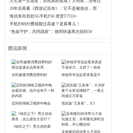
·
人生第一次追星，竟然真的追成了大明星，没有让
·
20年后再看《西游记后传》：它不是被低估，而
·
海信发布首款5G手机F50 虎贲T7510+
·
手机扫码付费就能过高速？是真事儿！
·
“热血守护，共同战疫”：德邦快递再次组织50
图说新闻
全民健康消费趋势利好
有钱哥哥追起星来真是不
迟到的湖南卫视跨年晚会
现实版“王多鱼”，大3
《锦衣之下》男主劝你善
吴奇隆刘诗诗带儿子游玩