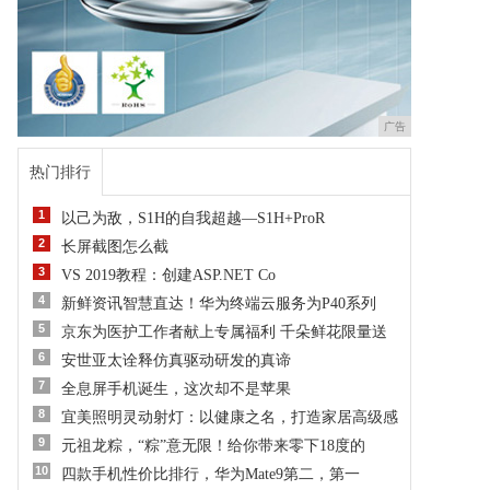
广告
热门排行
1
以己为敌，S1H的自我超越—S1H+ProR
2
长屏截图怎么截
3
VS 2019教程：创建ASP.NET Co
4
新鲜资讯智慧直达！华为终端云服务为P40系列
5
京东为医护工作者献上专属福利 千朵鲜花限量送
6
安世亚太诠释仿真驱动研发的真谛
7
全息屏手机诞生，这次却不是苹果
8
宜美照明灵动射灯：以健康之名，打造家居高级感
9
元祖龙粽，“粽”意无限！给你带来零下18度的
10
四款手机性价比排行，华为Mate9第二，第一