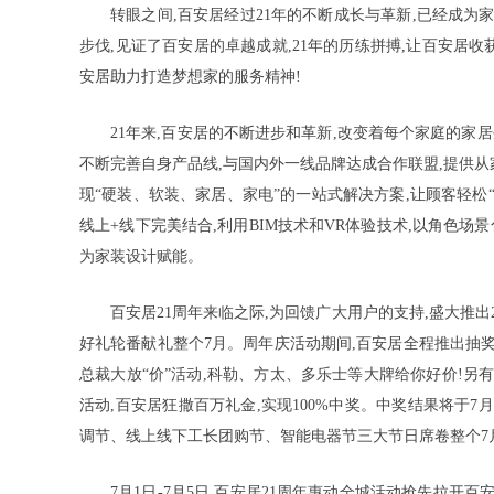
转眼之间,百安居经过21年的不断成长与革新,已经成为
步伐,见证了百安居的卓越成就,21年的历练拼搏,让百安居
安居助力打造梦想家的服务精神!
21年来,百安居的不断进步和革新,改变着每个家庭的家
不断完善自身产品线,与国内外一线品牌达成合作联盟,提供
现“硬装、软装、家居、家电”的一站式解决方案,让顾客轻松
线上+线下完美结合,利用BIM技术和VR体验技术,以角色场景
为家装设计赋能。
百安居21周年来临之际,为回馈广大用户的支持,盛大推出
好礼轮番献礼整个7月。周年庆活动期间,百安居全程推出抽
总裁大放“价”活动,科勒、方太、多乐士等大牌给你好价!另
活动,百安居狂撒百万礼金,实现100%中奖。中奖结果将于7
调节、线上线下工长团购节、智能电器节三大节日席卷整个7
7月1日-7月5日,百安居21周年惠动全城活动抢先拉