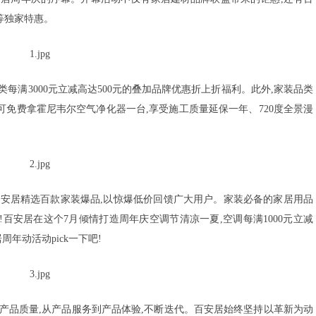
等独家特惠。
每满3000元立减高达500元的叠加品牌优惠折上折福利。此外,家装品类
更可免费拿霍尼韦尔空气净化器一台,享受施工质量延保一年、720度全景漫
百安居精选百款家装爆品,以惊爆低价回馈广大用户。家装必备的家居用品
!百安居在这个7月倾情打造周年庆空调节清凉一夏,空调每满1000元立减
周年动活动pick一下吧!
到产品质量,从产品服务到产品体验,不断迭代。百安居始终坚持以革新为动