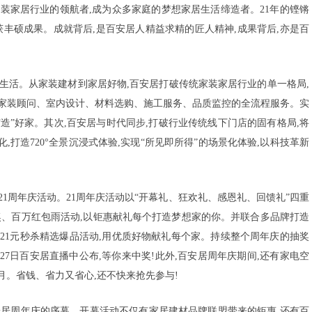
家装家居行业的领航者,成为众多家庭的梦想家居生活缔造者。21年的铿锵
收获丰硕成果。成就背后,是百安居人精益求精的匠人精神,成果背后,亦是百
居生活。从家装建材到家居好物,百安居打破传统家装家居行业的单一格局,
从家装顾问、室内设计、材料选购、施工服务、品质监控的全流程服务。实
“造”好家。其次,百安居与时代同步,打破行业传统线下门店的固有格局,将
化,打造720°全景沉浸式体验,实现“所见即所得”的场景化体验,以科技革新
21周年庆活动。21周年庆活动以“开幕礼、狂欢礼、感恩礼、回馈礼”四重
奖、百万红包雨活动,以钜惠献礼每个打造梦想家的你。并联合多品牌打造
有21元秒杀精选爆品活动,用优质好物献礼每个家。持续整个周年庆的抽奖
月27日百安居直播中公布,等你来中奖!此外,百安居周年庆期间,还有家电空
月。省钱、省力又省心,还不快来抢先参与!
开百安居周年庆的序幕。开幕活动不仅有家居建材品牌联盟带来的钜惠,还有百