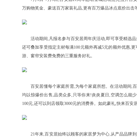
万购物奖金、豪送百万家装礼品,更有百万爆品冰点底价出击
活动期间,凡报名参与百安居周年庆活动,即可享受精选品类
还可叠加享受指定主材每满100元额外再减5元的额外优惠,
游、窗帘安装费免费的三重服务好礼。
百安居懂每个家庭所需,为每个家庭所想。在活动期间,
均以惊爆价出售,品类众多,只等你来!炎炎夏日,空调怎么能少
100元,还可以到店领取3000元的消费券。如此豪礼,快来百安居
21年来,百安居始终以顾客的家居梦为中心,从产品品牌