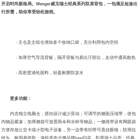
开启时尚新格局。
Wenger
威戈瑞士经典系列双肩背包，一包满足短途出
行所需，助你享受轻松旅程。
-
主仓及文组仓增加多个收纳口袋，充分利用包内空间
-
加厚空气导流背板，隔开背板与易出汗部位，走动中通风散热
-
高密度涤纶面料，轻盈耐磨防泼水
更多功能：
内含独立电脑仓，搭扣设计减少晃动；可调节的侧面压缩带，使包
内物品紧凑；加厚侧袋可放置雨伞和水杯等物品；一侧肩带设有网眼袋
方便存放公交卡或小型电子设备，另一边带有织带可悬挂眼镜；防滑拉
链头，耐用易抓取；涤纶里布点缀品牌
logo
印花，彰显瑞士品质；经典