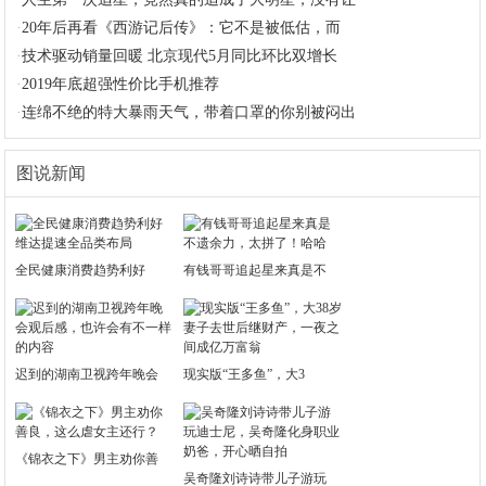
·
20年后再看《西游记后传》：它不是被低估，而
·
技术驱动销量回暖 北京现代5月同比环比双增长
·
2019年底超强性价比手机推荐
·
连绵不绝的特大暴雨天气，带着口罩的你别被闷出
图说新闻
全民健康消费趋势利好
有钱哥哥追起星来真是不
迟到的湖南卫视跨年晚会
现实版“王多鱼”，大3
《锦衣之下》男主劝你善
吴奇隆刘诗诗带儿子游玩