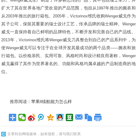
的。
Wenger
威戈生产制造了许多标志性的产品，其中包括瑞士军刀，并
扩大了其在世界各地广受欢迎的产品范围，包括从
1997
年推出的腕表和
从
2003
年推出的旅行箱包。
2005
年，
Victorinox
维氏收购
Wenger
威戈作为
其子公司，保留其重要的瑞士设计工艺，传承品牌的瑞士精神。
Wenger
威戈一直保持着自己鲜明的品牌特色，不断开发和完善自己的产品线。
2013
年，
Victorinox
维氏将
Wenger
威戈刀具整合到自己的产品系列中，为
使
Wenger
威戈可以专注于在全球开发其最成功的两个品类
——
腕表和旅
行箱包。以价格亲民、实用可靠、风格时尚和设计精良而著称，
Wenger
威戈赢得了其作为世界著名的、功能和风格均属卓越的产品制造商的地
位。
推荐阅读：
苹果8续航能力怎么样
文章转自网络媒体，如有侵权，请与我们联系