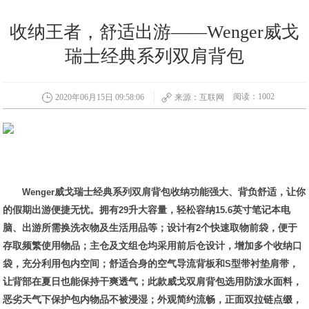
收纳王者，舒适出游——Wenger威戈
瑞士经典系列双肩背包
阅读：1002
2020年06月15日 09:58:06
来源：互联网
Wenger
威戈瑞士经典系列双肩背包收纳功能强大、背负舒适，让你
的假期出游便捷无忧。拥有
29
升大容量，轻松容纳
15.6
英寸笔记本电
脑、出游所需换洗衣物及生活用品等；设计有
2
个快速取物前袋，便于
存取频繁使用物品；主仓及文组仓均采用前后仓设计，增加多个收纳口
袋，充分利用包内空间；舒适合身的空气导流背板和
S
型带衬垫肩带，
让背部在夏日也能保持干爽透气；此款威戈双肩背包选用防泼水面料，
恶劣天气下保护包内物品不被浸湿；外观简约流畅，正面双拉链点缀，