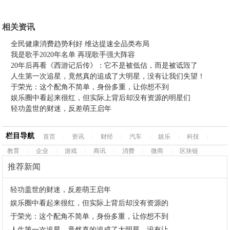
相关资讯
全民健康消费趋势利好 维达提速全品类布局
我是歌手2020年名单 再现歌手强大阵容
20年后再看《西游记后传》：它不是被低估，而是被诋毁了
人生第一次追星，竟然真的追成了大明星，没有让我们失望！
于荣光：这个配角不简单，身份多重，让你想不到
娱乐圈中看起来很红，但实际上背后却没有资源的明星们
轻功盖世的财迷，反差萌王启年
栏目导航
首页
|
资讯
|
财经
|
汽车
|
娱乐
|
科技
|
教育
|
企业
|
游戏
|
商讯
|
消费
|
微商
|
区块链
推荐新闻
·
轻功盖世的财迷，反差萌王启年
·
娱乐圈中看起来很红，但实际上背后却没有资源的
·
于荣光：这个配角不简单，身份多重，让你想不到
·
人生第一次追星，竟然真的追成了大明星，没有让