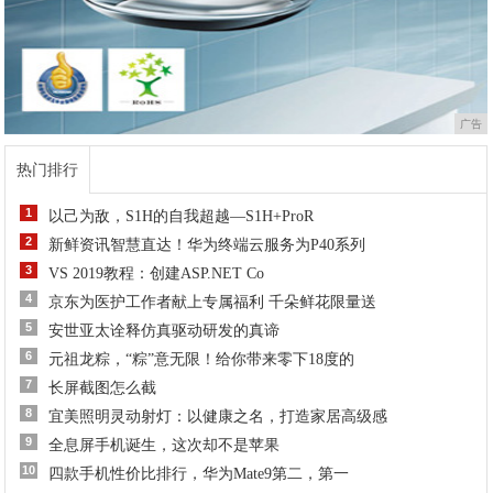
广告
热门排行
1
以己为敌，S1H的自我超越—S1H+ProR
2
新鲜资讯智慧直达！华为终端云服务为P40系列
3
VS 2019教程：创建ASP.NET Co
4
京东为医护工作者献上专属福利 千朵鲜花限量送
5
安世亚太诠释仿真驱动研发的真谛
6
元祖龙粽，“粽”意无限！给你带来零下18度的
7
长屏截图怎么截
8
宜美照明灵动射灯：以健康之名，打造家居高级感
9
全息屏手机诞生，这次却不是苹果
10
四款手机性价比排行，华为Mate9第二，第一