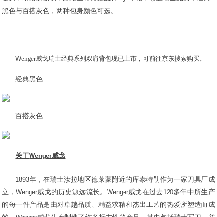
黑色与百搭灰色，两种包身颜色可选。
W
enger
威戈瑞士经典系列双肩背包现已上市，可前往京东搜索购买。
经典黑色
百搭灰色
关于
Wenger
威戈
1893
年，在瑞士汝拉地区德莱蒙附近的库泰特勒作为一家刀具厂成
立，
Wenger
威戈的历史源远流长。
Wenger
威戈在过去
120
多年中所生产
的每一件产品是由对卓越品质、精益求精和杰出工艺的热爱所塑造而成