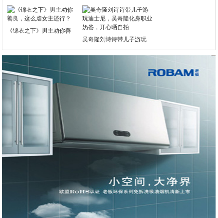
《锦衣之下》男主劝你善
吴奇隆刘诗诗带儿子游玩