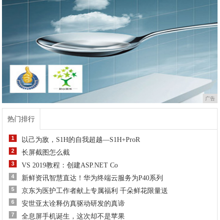
广告
热门排行
1
以己为敌，S1H的自我超越—S1H+ProR
2
长屏截图怎么截
3
VS 2019教程：创建ASP.NET Co
4
新鲜资讯智慧直达！华为终端云服务为P40系列
5
京东为医护工作者献上专属福利 千朵鲜花限量送
6
安世亚太诠释仿真驱动研发的真谛
7
全息屏手机诞生，这次却不是苹果