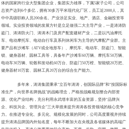
体的国家跨行业大型集团企业，集团实力雄厚，下属5家子公司，公司
总资产达到6个多亿，拥有30多万平米现代化厂区，员工近2000人，其
中中高级职称人员200余名。产业涉足实业、地产、酒店、金融投资等
领域。实业投资领域的发展方针是立足做强二大主导产业，一是涛涛防
盗门、涛涛防火门、涛涛木门及房产配套建材产业，二是以汽油摩托
车、电动摩托车、电动自行车及系列休闲车为主导的汽摩配产业群。主
要产品有沙滩车（ATV或全地形车）、摩托车、电动车、防盗门、智能
锁、健身器材、园林工具等，具备年产沙滩车60万辆、摩托车50万辆、
电动车30万辆、轮毂和发动机60万台、防盗门50万樘、智能锁20万把、
健身器材10万套、园林工具20万台的综合生产能力。
多年来，涛涛集团秉承“立百年涛涛，创国际品牌”和“按国际标
准生产，向世界名牌挑战”的战略理念，严格按战略规划整合内部资
源、优化产业结构，充分利用永武缙丰富的五金资源，坚持“品牌兴
企、科技兴企、管理兴企”三大举措来提升涛涛各投资领域的核心竞争
力。在推进专业化、多元化、规模化发展的同时，公司高度重视并持续
提升涛涛品牌国内外知名度，每年不断加大在央视及各省媒体的高端广