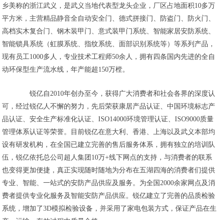
乡美称的浙江武义，是武义当地代表型龙头企业，厂区占地面积10多万
平方米，主营精品静音全自动安全门、德式拼接门、防盗门、防火门、
高档实木复合门、钢木装甲门、意式装甲门系统、智能家居安防系统、
智能锁具系统（虹膜系统、指纹系统、面部识别系统等）等系列产品，
现有员工1000多人，专业技术工程师50余人，拥有四条国内先进的全自
动环保型生产流水线，年产能超150万樘。
锐亿自2010年创办至今，获得广大消费者和社会各界的深度认
可，经过锐亿人不懈的努力，先后荣获康居产品认证、中国环境标志产
品认证、安全生产标准化认证、ISO14000环境管理认证、ISO9000质量
管理体系认证等荣誉。目前锐亿在意大利、香港、上海以及武义本部均
设有研发机构，在全国已建立完善的售后服务体系，拥有独立的培训队
伍，锐亿依托总公司超人集团10万+线下网点的支持，与消费者的联系
也变得更加便捷，真正实现随时随地为分布在五湖四海的消费者们提供
专业、智能、一站式的安防产品供应及服务。为全国2000余家网点及消
费者提供专业化服务及智能安防产品供应。锐亿建立了完善的品质检验
系统，增加了3D模拟检验设备，并采用了家电包装方式，保证产品在生