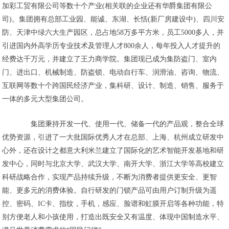
加彩工贸有限公司等数十个产业(相关联的企业还有华爵集团有限公
司)。集团拥有总部工业园、能诚、东湖、长恬(新厂房建设中)、四川安
防、天津中绿六大生产园区，总占地58万多平方米，员工5000多人，并
引进国内外高学历专业技术及管理人才800余人，每年投入人才提升的
经费达千万元，并建立了王力商学院。集团现已成为集防盗门、室内
门、进出口、机械制造、防盗锁、电动自行车、润滑油、咨询、物流、
互联网等数十个跨国民经济产业，集科研、设计、制造、销售、服务于
一体的多元大型集团公司。
集团秉持开发一代、使用一代、储备一代的产品观，整合全球
优势资源，引进了一大批国际优秀人才在总部、上海、杭州成立研发中
心外，还在设计之都意大利米兰建立了国际化的艺术智能开发基地和研
发中心，同时与北京大学、武汉大学、南开大学、浙江大学等高校建立
科研战略合作，实现产品持续升级，不断为消费者提供更安全、更智
能、更多元的消费体验。自行研发的门锁产品可由用户订制升级为遥
控、密码、IC卡、指纹，手机，感应、脸谱和虹膜开启等各种功能，特
别方便老人和小孩使用，打造出既安全又有温度、体现中国制造水平、