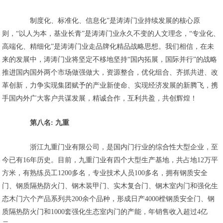
制度化、标准化、信息化”是涛涛门业持续发展的核心原
则，“以人为本，基业长青”是涛涛门业永久不变的人文理念，“专业化、
高端化、精细化”是涛涛门业走品牌化精品战略思想。我们相信，在未
来的发展中，涛涛门业将坚定不移地坚持“国内拓展，国际并行”的战略
推进国内国外两个市场做强做大，资源整合，优化组合、齐抓共进、改
革创新，力争实现集团赋予的产业新使命、实现经济发展的新腾飞，携
手国内外广大客户共谋发展，精诚合作，互利共盈，共创辉煌！
第八名: 九重
浙江九重门业有限公司，是国内门行业的综合性大型企业，至
今已有16年历史。目前，九重门业有四个大型生产基地，共占地12万平
方米，有熟练员工1200多名，专业技术人员100多名，拥有钢质安全
门、钢质隔热防火门、钢木装甲门、实木复合门、钢木室内门和强化生
态木门六个产品系列共200余个品种，形成日产4000樘钢质安全门、钢
质隔热防火门和1000套强化生态室内门的产能，年销售收入超过4亿