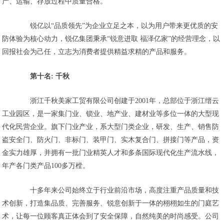
产、运输、存放过程中质量合格。
锐亿以“品质领先”为企业立足之本，以为用户带来更优质的安
防体验为核心动力，锐亿集团秉承“锐意进取 福泽亿家”的经营理念，以
回报社会为己任，立志为消费者提供精益求精的产品和服务。
第十名: 千秋
浙江千秋美家工贸有限公司创建于2001年，总部位于浙江缙云
工业园区，是一家集门业、锁业、地产业、建材业等多位一体的大型现
代化民营企业。旗下门业产业，系大型门类企业，研发、生产、销售防
盗安全门、防火门、非标门、装甲门、实木复合门、拼接门等产品，资
金实力雄厚，并拥有一批门业精英人才和多条国际现代化生产流水线，
年产各门类产品100多万樘。
十多年来公司始终立于行业前沿市场，高度注重产品质量和技
术创新，打造集品质、完善服务、锐意创新于一体的栩栩如生的门庭艺
术，让每一位顾客真正体会到了安全保障，自然纯美的时尚感受。公司