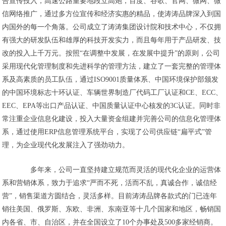
告宣传投入，高速公路重要地段立高炮，百度、谷歌、官网、微网、微
信网络推广，通过多方位宣传和经济实惠的精品，使涛涛品牌深入到国
内国外的每一个角落。公司成立了涛涛集团设计院和技术中心，不仅拥
有强大的研发队伍和雄厚的科技开发实力，而且每年用于产品研发、技
改的投入上千万元。按照“在调整中发展，在发展中提升”的原则，公司
采用现代化管理制度和先进科学的管理方法，建立了一套完整的管理体
系及高素质的员工队伍，通过ISO9001质量体系、中国环境保护部颁发
的中国环境标志十环认证、车辆世界制造厂代码工厂认证和CE、ECC、
EEC、EPA等出口产品认证、中国质量认证中心核发的3C认证。同时非
常注重企业信息化建设，投入大量资金组建并完善公司的信息化管理体
系，通过使用ERP信息管理系统平台，实现了公司供应链“扁平式”管
理，为企业现代化发展注入了强劲动力。
多年来，公司一直坚持建立规范而灵活的现代化企业的运营体
系和营销体系，致力于追求“严而不死，活而不乱，真诚合作，诚信经
营”，销售渠道方圆结合，灵活多样。目前涛涛品牌各款式的门已连年
销往美国、俄罗斯、东欧、非洲、东南亚等十几个国家和地区，畅销国
内各省、市、自治区，并在全国设立了10个办事处及500多家经销商。