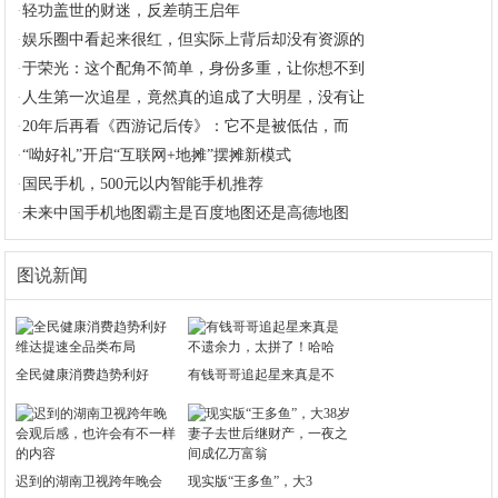
·
轻功盖世的财迷，反差萌王启年
·
娱乐圈中看起来很红，但实际上背后却没有资源的
·
于荣光：这个配角不简单，身份多重，让你想不到
·
人生第一次追星，竟然真的追成了大明星，没有让
·
20年后再看《西游记后传》：它不是被低估，而
·
“呦好礼”开启“互联网+地摊”摆摊新模式
·
国民手机，500元以内智能手机推荐
·
未来中国手机地图霸主是百度地图还是高德地图
图说新闻
全民健康消费趋势利好
有钱哥哥追起星来真是不
迟到的湖南卫视跨年晚会
现实版“王多鱼”，大3