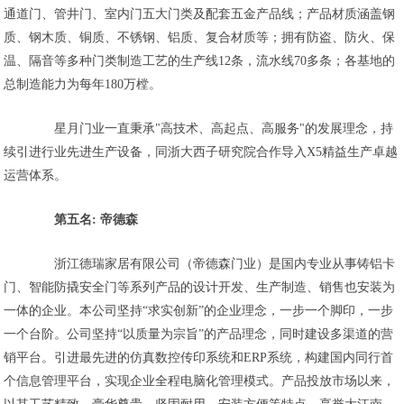
通道门、管井门、室内门五大门类及配套五金产品线；产品材质涵盖钢
质、钢木质、铜质、不锈钢、铝质、复合材质等；拥有防盗、防火、保
温、隔音等多种门类制造工艺的生产线12条，流水线70多条；各基地的
总制造能力为每年180万樘。
星月门业一直秉承"高技术、高起点、高服务"的发展理念，持
续引进行业先进生产设备，同浙大西子研究院合作导入X5精益生产卓越
运营体系。
第五名: 帝德森
浙江德瑞家居有限公司（帝德森门业）是国内专业从事铸铝卡
门、智能防撬安全门等系列产品的设计开发、生产制造、销售也安装为
一体的企业。本公司坚持“求实创新”的企业理念，一步一个脚印，一步
一个台阶。公司坚持“以质量为宗旨”的产品理念，同时建设多渠道的营
销平台。引进最先进的仿真数控传印系统和ERP系统，构建国内同行首
个信息管理平台，实现企业全程电脑化管理模式。产品投放市场以来，