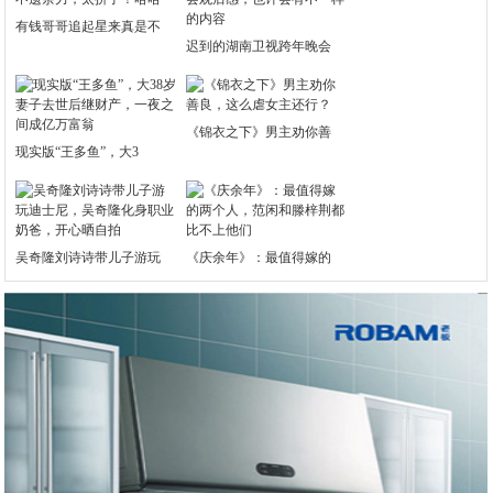
有钱哥哥追起星来真是不
迟到的湖南卫视跨年晚会
《锦衣之下》男主劝你善
现实版“王多鱼”，大3
吴奇隆刘诗诗带儿子游玩
《庆余年》：最值得嫁的