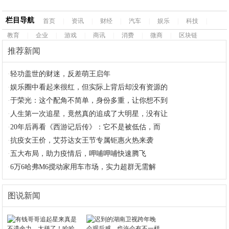
栏目导航
首页
|
资讯
|
财经
|
汽车
|
娱乐
|
科技
|
教育
|
企业
|
游戏
|
商讯
|
消费
|
微商
|
区块链
推荐新闻
·
轻功盖世的财迷，反差萌王启年
·
娱乐圈中看起来很红，但实际上背后却没有资源的
·
于荣光：这个配角不简单，身份多重，让你想不到
·
人生第一次追星，竟然真的追成了大明星，没有让
·
20年后再看《西游记后传》：它不是被低估，而
·
抗疫女王价，艾芬达女王节专属钜惠火热来袭
·
五大布局，助力疫情后，呷哺呷哺快速腾飞
·
6万6哈弗M6搅动家用车市场，实力超群无需解
图说新闻