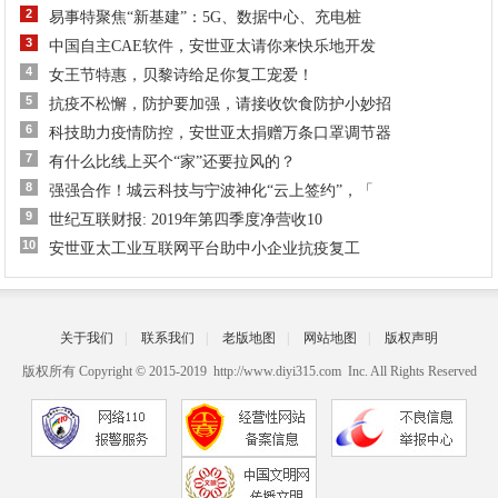
2
易事特聚焦“新基建”：5G、数据中心、充电桩
3
中国自主CAE软件，安世亚太请你来快乐地开发
4
女王节特惠，贝黎诗给足你复工宠爱！
5
抗疫不松懈，防护要加强，请接收饮食防护小妙招
6
科技助力疫情防控，安世亚太捐赠万条口罩调节器
7
有什么比线上买个“家”还要拉风的？
8
强强合作！城云科技与宁波神化“云上签约”，「
9
世纪互联财报: 2019年第四季度净营收10
10
安世亚太工业互联网平台助中小企业抗疫复工
关于我们
|
联系我们
|
老版地图
|
网站地图
|
版权声明
版权所有 Copyright © 2015-2019 http://www.diyi315.com Inc. All Rights Reserved