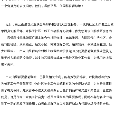
一个角落定时多次消毒。他们，虽然平凡，但同样值得尊敬！
近日，白云山星群药业联合亲邻科技共同为这群服务于一线的社区工作者送上诚
挚而真切的关怀。牵挂于社区一线工作者的身心健康，作为您可信任的社区服务商
——亲邻科技牵线20家广州本地合作社区物业（东越雅居、方圆现代生活小区、金
碧花园社区、康景物业、杨箕小区、柏林国际公寓、柏涛雅苑、保利红棉花园、恒
大社区等），白云山星群药业对以上物业捐赠价值超30万的夏桑菊颗粒及破壁灵芝
孢子粉共83箱防控物资，以支持和鼓励奋战在一线社区物业工作者，为他们送上温
暖和关怀。
白云山星群夏桑菊颗粒，已获取相关专利，能有效预防感冒、对抗流感等疗效，
为长期工作于外部环境中的社区物业工作者筑起有效的免疫防护墙，为自身健康提
供了有力保障。此次善举不仅大大提高白云山星群的品牌曝光度和知名度，更重要
的是，这是作为一家负有社会责任感及企业担当的重要体现，同时在各行各业中起
到了一定的积极正面作用，白云山星群正在以实际行动助力打赢这场疫情阻击战。