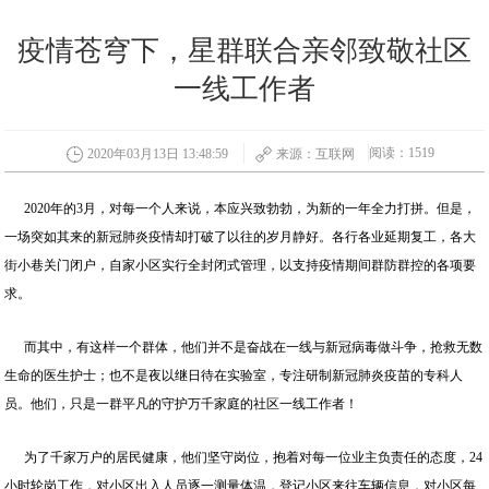
疫情苍穹下，星群联合亲邻致敬社区
一线工作者
阅读：1519
2020年03月13日 13:48:59
来源：互联网
2020年的3月，对每一个人来说，本应兴致勃勃，为新的一年全力打拼。但是，
一场突如其来的新冠肺炎疫情却打破了以往的岁月静好。各行各业延期复工，各大
街小巷关门闭户，自家小区实行全封闭式管理，以支持疫情期间群防群控的各项要
求。
而其中，有这样一个群体，他们并不是奋战在一线与新冠病毒做斗争，抢救无数
生命的医生护士；也不是夜以继日待在实验室，专注研制新冠肺炎疫苗的专科人
员。他们，只是一群平凡的守护万千家庭的社区一线工作者！
为了千家万户的居民健康，他们坚守岗位，抱着对每一位业主负责任的态度，24
小时轮岗工作，对小区出入人员逐一测量体温，登记小区来往车辆信息，对小区每