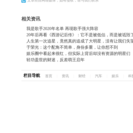
文章转自网络媒体，如有侵权，请与我们联系
相关资讯
我是歌手2020年名单 再现歌手强大阵容
20年后再看《西游记后传》：它不是被低估，而是被诋毁
人生第一次追星，竟然真的追成了大明星，没有让我们失
于荣光：这个配角不简单，身份多重，让你想不到
娱乐圈中看起来很红，但实际上背后却没有资源的明星们
轻功盖世的财迷，反差萌王启年
栏目导航
首页
|
资讯
|
财经
|
汽车
|
娱乐
|
科