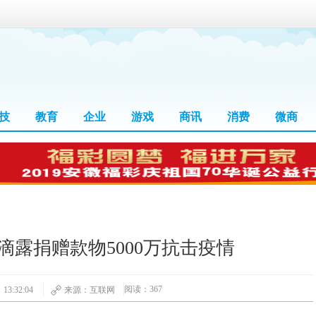
技
教育
企业
游戏
商讯
消费
微商
露捐赠款物5000万抗击疫情
阅读：367
13:32:04
来源：互联网