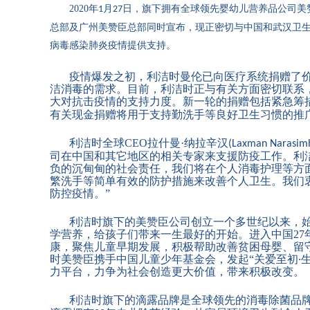
2020
年
月
日，旗下拥有全球领先婴幼儿营养品公司美
1
27
总部及广州美赞臣总部同时宣布，现正密切与中国和武汉卫
病毒感染肺炎疫情提供支持。
疫情爆发之初，利洁时曼伦已向医疗系统捐赠了
洁消毒的需求。目前，利洁时正与有关方面密切联系
大对抗击疫情的支持力度
。
新一轮的捐赠包括紧急筹
有关现金捐赠将用于支持勤洗手等良好卫生习惯的推
利洁时全球
CEO
拉什曼·纳拉辛汉
(Laxman Narasim
司在
中国和
其它
地区的
相关
专家
来支援防疫工作
。
利
负的沉甸甸的社会
责任，
我们将在个人消毒护理等方
繁洗手等简单有效的防护措施来改善个人卫生。我们
防控疫情。
”
利洁时旗下的美赞臣公司创立一个多世纪以来，
学营养，给孩子们带来一生最好的开始。进入中国
27
康，聚焦儿童早期发展，积极帮助改善贫困母婴、留
时美赞臣携手中国儿童少年基金会，发起
“
关爱至初
∙
力平台，力争为社会创造更大价值，带来积极改变。
利洁时旗下的滴露品牌是全球领先的消毒除菌品