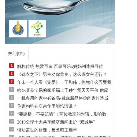
广告
热门排行
1
解构传统 热爱再造 百事可乐x妈妈制造探寻传
2
《锦衣之下》男主劝你善良，这么虐女主还行？
3
年末一个人看《宠爱》：于和伟，你凭什么弄哭我
4
哈尔滨苏宁易购家乐福上千种年货天天平价 供应
5
一机多用的家中必备品-戴森新品将你的家打造成
6
你家狗狗在庆余年里能饰演谁？
7
“要建桥，不要筑墙”！两位教宗的对话，影响数
8
2019全球十大共享经济新闻出炉 “双减半”
9
轻功盖世的财迷，反差萌王启年