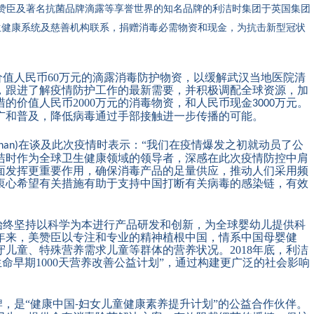
赞臣及著名抗菌品牌滴露等享誉世界的知名品牌的利洁时集团于英国集团
生健康系统及慈善机构联系，捐赠消毒必需物资和现金，为抗击新型冠状
价值人民币
60
万元的滴露消毒防护物资，以缓解武汉当地医院清
，跟进了解疫情防护工作的最新需要，并积极调配全球资源，加
措的价值人民币
2000
万元的消毒物资，和人民币现金
万元。
3000
广和普及，降低病毒通过手部接触进一步传播的可能。
在谈及此次疫情时表示：“
我们
在疫情爆发之初就
动员了
公
han)
洁时作为全球卫生健康领域的领导者，深感在此次疫情防控中肩
面发挥更重要作用，确保消毒产品的足量供应，推动人们采用频
衷心希望有关措施有助于支持中国打断有关病毒的感染链，有效
始终坚持以科学为本进行产品研发和创新，为全球婴幼儿提供科
年来，美赞臣以专注和专业的精神植根中国，情系中国母婴健
守儿童、特殊营养需求儿童等群体的营养状况。
2018
年底，利洁
生命早期
1000
天营养改善公益计划
”，通过构建更广泛的社会影响
牌，是
“健康中国
妇女儿童健康素养提升计划”的公益合作伙伴。
-