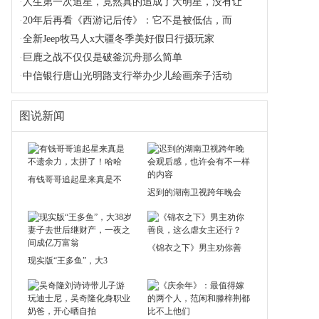
·
人生第一次追星，竟然真的追成了大明星，没有让
·
20年后再看《西游记后传》：它不是被低估，而
·
全新Jeep牧马人x大疆冬季美好假日行摄玩家
·
巨鹿之战不仅仅是破釜沉舟那么简单
·
中信银行唐山光明路支行举办少儿绘画亲子活动
图说新闻
有钱哥哥追起星来真是不
迟到的湖南卫视跨年晚会
《锦衣之下》男主劝你善
现实版“王多鱼”，大3