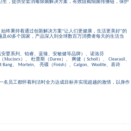
卫生，提供全套消毒除菌解决方案，有效阻截细菌传播链，保护
，始终秉持着通过创新解决方案
“让人们更健康，生活更美好”的
遍及
多个国家，产品深入到全球数百万消费者每天的生活当
60
括安婴系列、铂睿、蓝臻、安敏健等品牌）、诺洛芬
（
Mucinex
）、 杜蕾斯（
）、 爽健（
）、
、
Durex
Scholl
Clearasil
、
、 亮碟（
）、
、
、喜诗
it Bang
Mortein
Finish
Calgon
Woolite
一名员工都怀着利洁时全力达成目标并实现超越的激情，以身作