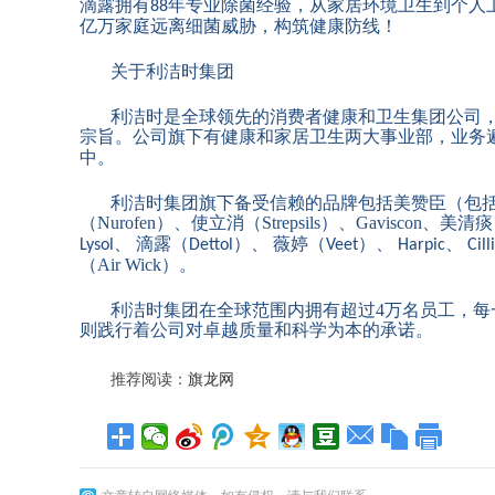
滴露拥有
年专业除菌经验，从家居环境卫生到个人
88
亿万家庭远离细菌威胁，构筑健康防线！
关于利洁时集团
利洁时是全球领先的消费者健康和卫生集团公司
宗旨。公司旗下有健康和家居卫生两大事业部，业务
中。
利洁时集团旗下备受信赖的品牌包括美赞臣（包
（
Nurofen
）、使立消（
Strepsils
）、
Gaviscon
、美清痰
、 滴露（
）、 薇婷（
）、
、
Lysol
Dettol
Veet
Harpic
Cill
（
Air Wick
）。
利洁时集团在全球范围内拥有超过
4
万名员工，每
则践行着公司对卓越质量和科学为本的承诺。
推荐阅读：
旗龙网