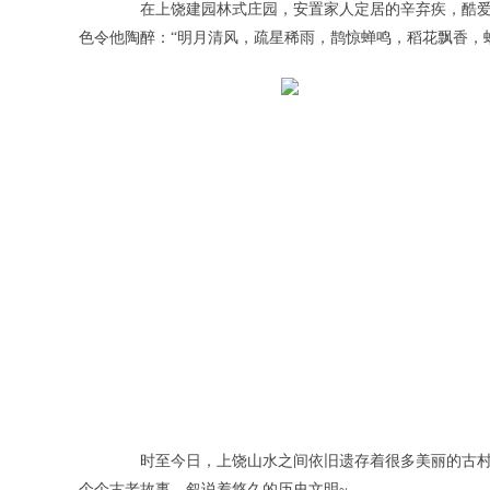
在上饶建园林式庄园，安置家人定居的辛弃疾，酷爱
色令他陶醉：“明月清风，疏星稀雨，鹊惊蝉鸣，稻花飘香，
时至今日，上饶山水之间依旧遗存着很多美丽的古村落
个个古老故事，叙说着悠久的历史文明~