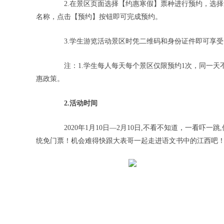
2.在景区页面选择【约惠寒假】票种进行预约，选择游
名称，点击【预约】按钮即可完成预约。
3.学生游览活动景区时凭二维码和身份证件即可享受
注：1.学生每人每天每个景区仅限预约1次，同一天
惠政策。
2.活动时间
2020年1月10日—2月10日,不看不知道，一看吓一跳
统免门票！机会难得快跟大表哥一起走进语文书中的江西吧