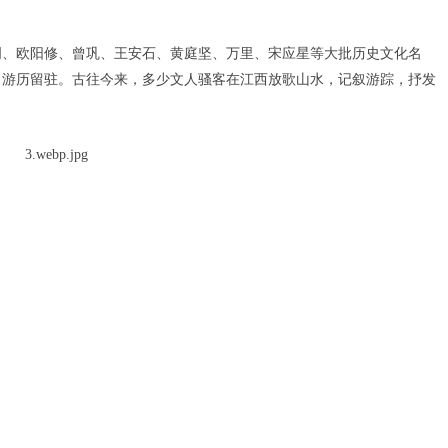
、欧阳修、曾巩、王安石、黄庭坚、万里、宋应星等大批历史文化名
，游历留驻。古往今来，多少文人骚客在江西放歌山水，记叙游踪，抒发