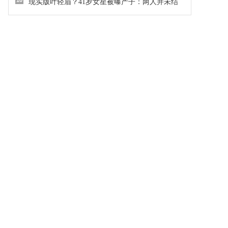
10
现实版叶轻眉？41岁女星被曝产子：两人并未结