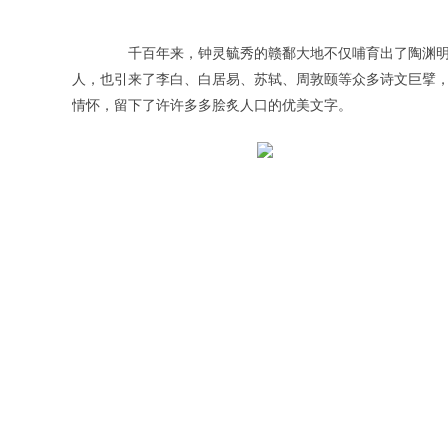
千百年来，钟灵毓秀的赣鄱大地不仅哺育出了陶渊明
人，也引来了李白、白居易、苏轼、周敦颐等众多诗文巨擘
情怀，留下了许许多多脍炙人口的优美文字。