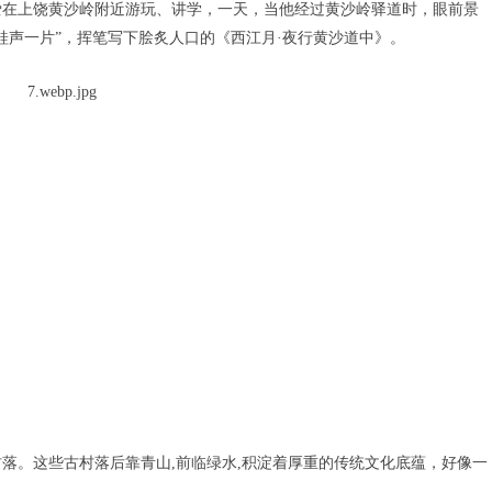
在上饶黄沙岭附近游玩、讲学，一天，当他经过黄沙岭驿道时，眼前景
蛙声一片”，挥笔写下脍炙人口的《西江月·夜行黄沙道中》。
。这些古村落后靠青山,前临绿水,积淀着厚重的传统文化底蕴，好像一