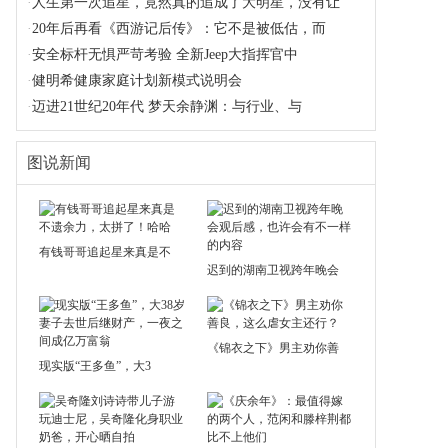
·
人生第一次追星，竟然真的追成了大明星，没有让
·
20年后再看《西游记后传》：它不是被低估，而
·
安全标杆无惧严苛考验 全新Jeep大指挥官中
·
健明希健康家庭计划新模式说明会
·
迈进21世纪20年代 梦天余静渊：与行业、与
图说新闻
有钱哥哥追起星来真是不
迟到的湖南卫视跨年晚会
《锦衣之下》男主劝你善
现实版“王多鱼”，大3