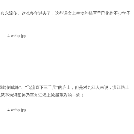
典永流传。这么多年过去了，这些课文上生动的描写早已化作不少学子
岭侧成峰”、“飞流直下三千尺”的庐山，但是对九江人来说，滨江路上
琵琶亭为浔阳路乃至九江添上浓墨重彩的一笔！