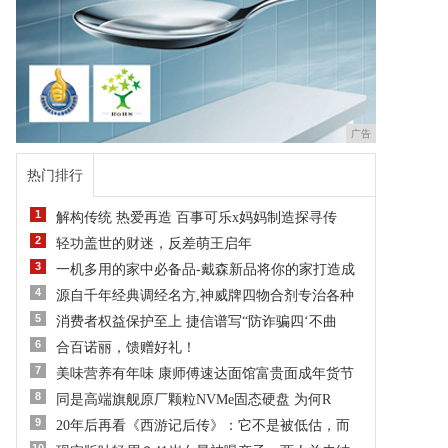
广告
热门排行
1
解构传统 热爱再造 百事可乐x妈妈制造探寻传
2
轻功盖世的财迷，反差萌王启年
3
一机多用的家中必备品-戴森新品将你的家打造成
4
源自千年经典调经名方,神威牌四物合剂专治各种
5
消费者权益保护至上 捷信谱写“防诈骗四‘不曲
6
合百诺丽，馈赠好礼！
7
美味营养有年味 康师傅速达面馆富贵面成年货节
8
同是高端旗舰原厂颗粒NVMe固态硬盘 为何R
9
20年后再看《西游记后传》：它不是被低估，而