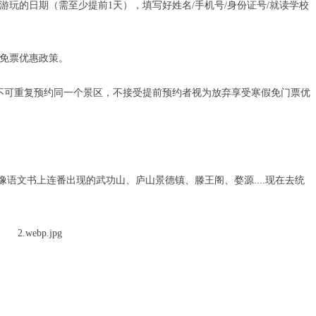
玩的日期（需至少提前1天），填写好姓名/手机号/身份证号/就读学校
免票优惠政策。
不可重复预约同一个景区，不接受提前预约者视为放弃享受寒假免门票优
,像语文书上连番出现的武功山、庐山景德镇、滕王阁、婺源....现在去统
！