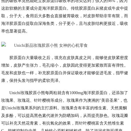
熊的吸收率竟然能屹立胶原蛋白吸收率的塔尖达到了惊人的98%，因为
这款软糖的主要成分是海洋胶原蛋白。传统胶原蛋白从猪皮或牛皮中提
取，分子大，食用后大多数会直接被胃吸收，对皮肤帮助非常有限，而
海洋胶原蛋白提取自深海鱼类，分子更小，且与皮肤结构更接近，吸收
率也显著提高。
胶原蛋白大量吸收之后，填充在皮肤真皮之间，能够使皮肤紧密度
增加，皮肤产生张力，毛孔缩小，皮肤因此变得更加紧致而富有弹性。
毛发和皮肤也一样，补充胶原蛋白并保证吸收才能够促进毛发，指甲健
康，保持头发与指甲的柔软亮泽。
Unichi玫瑰胶原小熊每两粒就含有1000mg海洋胶原蛋白，还添加了
玫瑰果、玫瑰花、针叶樱桃等成分。玫瑰果作为澳洲的"美容圣果"，也
是Unichi玫瑰果系列的主打原料。玫瑰果含有丰富的维生素、天然黄酮
及多酚，可以提高黑色素代谢并为防晒加码，从而提亮肤色。玫瑰花瓣
可以补充天然花青素，有抗氧化的效果，而针叶樱桃富含天然维生素
C，能够抑制自由基。几种核心原料相辅相成，除了滋润皮肤延缓衰