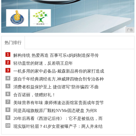
广告
热门排行
1
解构传统 热爱再造 百事可乐x妈妈制造探寻传
2
轻功盖世的财迷，反差萌王启年
3
一机多用的家中必备品-戴森新品将你的家打造成
4
源自千年经典调经名方,神威牌四物合剂专治各种
5
消费者权益保护至上 捷信谱写“防诈骗四‘不曲
6
合百诺丽，馈赠好礼！
7
美味营养有年味 康师傅速达面馆富贵面成年货节
8
同是高端旗舰原厂颗粒NVMe固态硬盘 为何R
9
20年后再看《西游记后传》：它不是被低估，而
10
现实版叶轻眉？41岁女星被曝产子：两人并未结